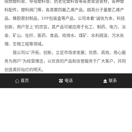
阻燃塑料管、导电塑料管、抗老化塑料管等各类管道管材，各种塑
料配件，塑料阀门等，各类聚四氟乙烯产品，超高分子量聚乙烯产
品，橡胶密封制品，EPP包装盒等产品，公司本着“诚信为本，科技
创新，用户至上”的宗旨，其产品可被应用于化工、制药、电力、冶
金、矿山、化纤、医药、食品、给排水、煤矿、水利疏浚、污水处
理、生物工程等领域。
我公司以“开拓、创新，立足市场求发展；优质、高效，用心服
务为用户”为经营理念，以优良的产品和信誉服务于广大客户，共同
创造美好灿烂的明天。
首页
电话
联系
查看更多